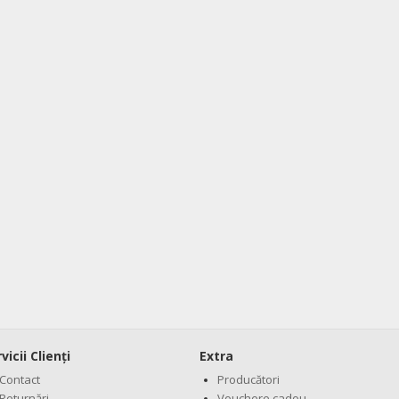
vicii Clienţi
Extra
Contact
Producători
Returnări
Vouchere cadou