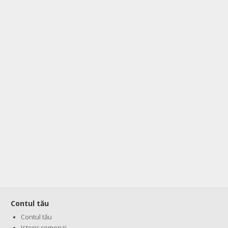
Contul tău
Contul tău
Istoric comenzi