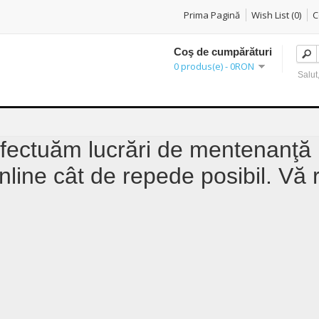
Prima Pagină
Wish List (0)
C
Coş de cumpărături
0 produs(e) - 0RON
Salut,
ectuăm lucrări de mentenanţă l
line cât de repede posibil. Vă 