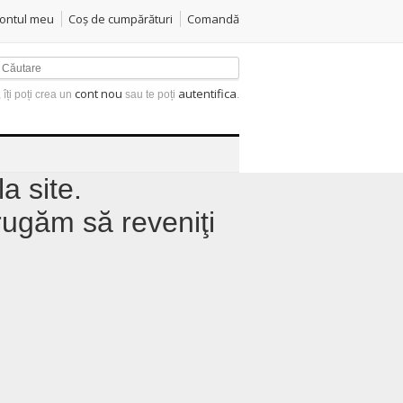
ontul meu
Coş de cumpărături
Comandă
cont nou
autentifica
 îți poți crea un
sau te poți
.
a site.
rugăm să reveniţi